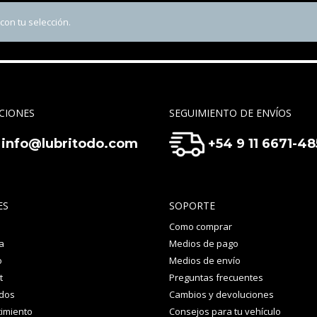
on tu selección.
CIONES
SEGUIMIENTO DE ENVÍOS
info@lubritodo.com
+54 9 11 6671-4
ES
SOPORTE
Como comprar
a
Medios de pago
o
Medios de envío
t
Preguntas frecuentes
idos
Cambios y devoluciones
imiento
Consejos para tu vehículo