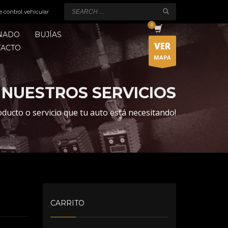
e control vehicular
ONADO
BUJÍAS
VER
TACTO
MAPA
NUESTROS SERVICIOS
oducto o servicio que tu auto está necesitando!
CARRITO