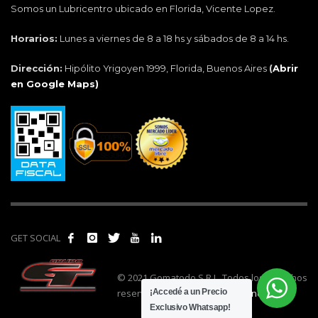
Somos un Lubricentro ubicado en Florida, Vicente Lopez.
Horarios:
Lunes a viernes de 8 a 18 hs y sábados de 8 a 14 hs.
Dirección:
Hipólito Yrigoyen 1999, Florida, Buenos Aires
(
Abrir
en Google Maps)
GET SOCIAL
© 2021 Gomatodo S.R.L. Todos los derechos
reservados. | Realizado por
cónclave
.
¡Accedé a un Precio
Exclusivo Whatsapp!