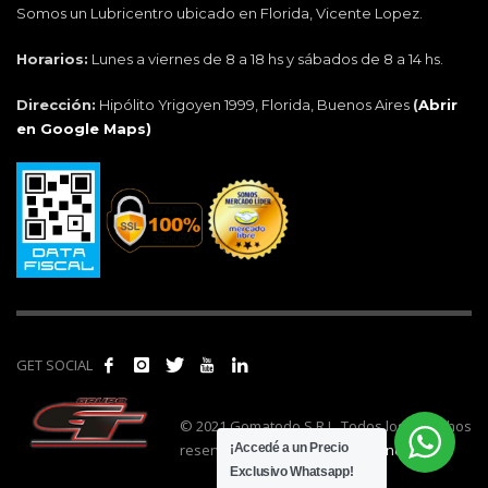
Somos un Lubricentro ubicado en Florida, Vicente Lopez.
Horarios:
Lunes a viernes de 8 a 18 hs y sábados de 8 a 14 hs.
Dirección:
Hipólito Yrigoyen 1999, Florida, Buenos Aires
(
Abrir
en Google Maps)
GET SOCIAL
© 2021 Gomatodo S.R.L. Todos los derechos
reservados. | Realizado por
cónclave
.
¡Accedé a un Precio
Exclusivo Whatsapp!