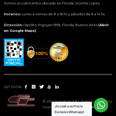
Somos un Lubricentro ubicado en Florida, Vicente Lopez.
Horarios:
Lunes a viernes de 8 a 18 hs y sábados de 8 a 14 hs.
Dirección:
Hipólito Yrigoyen 1999, Florida, Buenos Aires
(
Abrir
en Google Maps)
GET SOCIAL
© 2021 Gomatodo S.R.L. Todos los derechos
reservados. | Realizado por
cónclave
.
¡Accedé a un Precio
Exclusivo Whatsapp!