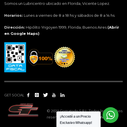
Somos un Lubricentro ubicado en Florida, Vicente Lopez.
Horarios:
Lunes a viernes de 8 a 18 hs y sábados de 8 a 14 hs.
Dirección:
Hipólito Yrigoyen 1999, Florida, Buenos Aires
(
Abrir
en Google Maps)
GET SOCIAL
© 2021 Gomatodo S.R.L. Todos los derechos
reservados. | Realizado por
cónclave
.
¡Accedé a un Precio
Exclusivo Whatsapp!