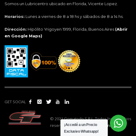
Somos un Lubricentro ubicado en Florida, Vicente Lopez.
Horarios:
Lunes a viernes de 8 a 18 hs y sábados de 8 a 14 hs.
Dirección:
Hipólito Yrigoyen 1999, Florida, Buenos Aires
(
Abrir
en Google Maps)
GET SOCIAL
© 2021 Gomatodo S.R.L. Todos los derechos
reservados. | Realizado por
cónclave
.
¡Accedé a un Precio
Exclusivo Whatsapp!