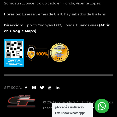
Somos un Lubricentro ubicado en Florida, Vicente Lopez.
Horarios:
Lunes a viernes de 8 a 18 hs y sábados de 8 a 14 hs.
Dirección:
Hipólito Yrigoyen 1999, Florida, Buenos Aires
(
Abrir
en Google Maps)
GET SOCIAL
© 2021 Gomatodo S.R.L. Todos los derechos
reservados. | Realizado por
cónclave
.
¡Accedé a un Precio
Exclusivo Whatsapp!