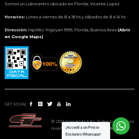
Somos un Lubricentro ubicado en Florida, Vicente Lopez.
Horarios:
Lunes a viernes de 8 a 18 hs y sábados de 8 a 14 hs.
Dirección:
Hipólito Yrigoyen 1999, Florida, Buenos Aires
(
Abrir
en Google Maps)
GET SOCIAL
© 2021 Gomatodo S.R.L. Todos los derechos
reservados. | Realizado por
cónclave
.
¡Accedé a un Precio
Exclusivo Whatsapp!