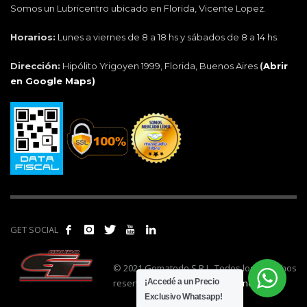
Somos un Lubricentro ubicado en Florida, Vicente Lopez.
Horarios:
Lunes a viernes de 8 a 18 hs y sábados de 8 a 14 hs.
Dirección:
Hipólito Yrigoyen 1999, Florida, Buenos Aires
(
Abrir
en Google Maps)
GET SOCIAL
© 2021 Gomatodo S.R.L. Todos los derechos
reservados. | Realizado por
cónclave
.
¡Accedé a un Precio
Exclusivo Whatsapp!