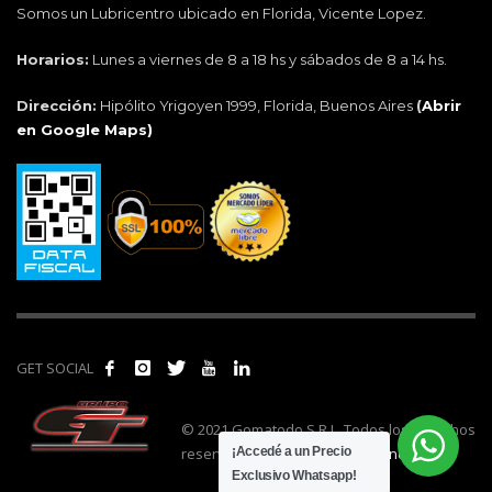
Somos un Lubricentro ubicado en Florida, Vicente Lopez.
Horarios:
Lunes a viernes de 8 a 18 hs y sábados de 8 a 14 hs.
Dirección:
Hipólito Yrigoyen 1999, Florida, Buenos Aires
(
Abrir
en Google Maps)
GET SOCIAL
© 2021 Gomatodo S.R.L. Todos los derechos
reservados. | Realizado por
cónclave
.
¡Accedé a un Precio
Exclusivo Whatsapp!