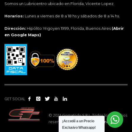
Somos un Lubricentro ubicado en Florida, Vicente Lopez.
Horarios:
Lunes a viernes de 8 a 18 hs y sábados de 8 a 14 hs.
Dirección:
Hipólito Yrigoyen 1999, Florida, Buenos Aires
(
Abrir
en Google Maps)
GET SOCIAL
© 2021 Gomatodo S.R.L. Todos los derechos
reservados. | Realizado por
cónclave
.
¡Accedé a un Precio
Exclusivo Whatsapp!