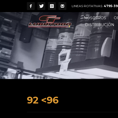
LINEAS ROTATIVAS:
4795-39
NOSOTROS
O
DISTRIBUCIÓN
92 <96