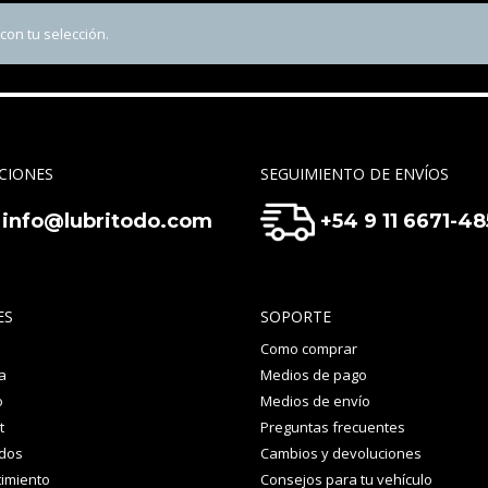
on tu selección.
CIONES
SEGUIMIENTO DE ENVÍOS
info@lubritodo.com
+54 9 11 6671-4
ES
SOPORTE
Como comprar
a
Medios de pago
o
Medios de envío
t
Preguntas frecuentes
idos
Cambios y devoluciones
imiento
Consejos para tu vehículo