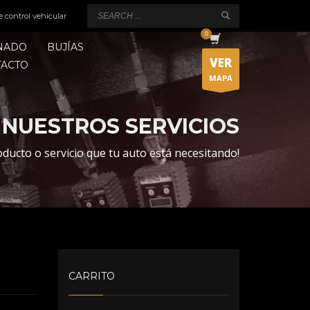
e control vehicular
ONADO
BUJÍAS
VER
TACTO
MAPA
NUESTROS SERVICIOS
oducto o servicio que tu auto está necesitando!
CARRITO