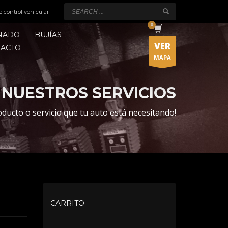
e control vehicular
ONADO
BUJÍAS
VER
TACTO
MAPA
NUESTROS SERVICIOS
oducto o servicio que tu auto está necesitando!
CARRITO