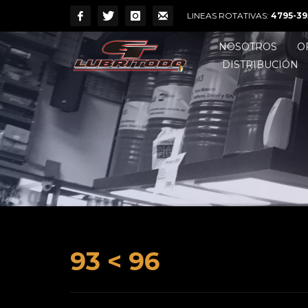
LINEAS ROTATIVAS:
4795-39
NOSOTROS
O
DISTRIBUCIÓN
93 < 96