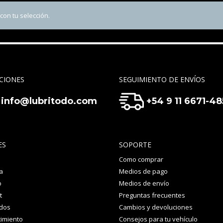
on tu selección.
CIONES
SEGUIMIENTO DE ENVÍOS
info@lubritodo.com
+54 9 11 6671-4
ES
SOPORTE
Como comprar
a
Medios de pago
o
Medios de envío
t
Preguntas frecuentes
idos
Cambios y devoluciones
imiento
Consejos para tu vehículo