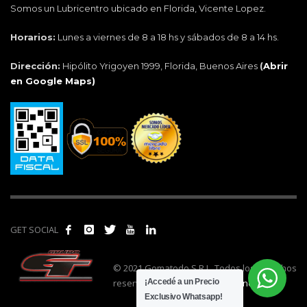
Somos un Lubricentro ubicado en Florida, Vicente Lopez.
Horarios:
Lunes a viernes de 8 a 18 hs y sábados de 8 a 14 hs.
Dirección:
Hipólito Yrigoyen 1999, Florida, Buenos Aires
(
Abrir
en Google Maps)
GET SOCIAL
© 2021 Gomatodo S.R.L. Todos los derechos
reservados. | Realizado por
cónclave
.
¡Accedé a un Precio
Exclusivo Whatsapp!