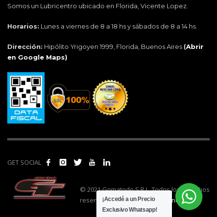
Somos un Lubricentro ubicado en Florida, Vicente Lopez.
Horarios:
Lunes a viernes de 8 a 18 hs y sábados de 8 a 14 hs.
Dirección:
Hipólito Yrigoyen 1999, Florida, Buenos Aires
(
Abrir
en Google Maps)
GET SOCIAL
© 2021 Gomatodo S.R.L. Todos los derechos
reservados. | Realizado por
cónclave
.
¡Accedé a un Precio
Exclusivo Whatsapp!