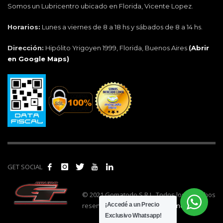
Somos un Lubricentro ubicado en Florida, Vicente Lopez.
Horarios:
Lunes a viernes de 8 a 18 hs y sábados de 8 a 14 hs.
Dirección:
Hipólito Yrigoyen 1999, Florida, Buenos Aires
(
Abrir
en Google Maps)
GET SOCIAL
© 2021 Gomatodo S.R.L. Todos los derechos
reservados. | Realizado por
cónclave
.
¡Accedé a un Precio
Exclusivo Whatsapp!