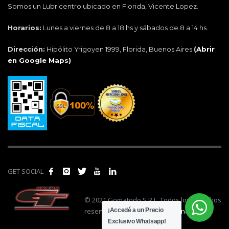
Somos un Lubricentro ubicado en Florida, Vicente Lopez.
Horarios:
Lunes a viernes de 8 a 18 hs y sábados de 8 a 14 hs.
Dirección:
Hipólito Yrigoyen 1999, Florida, Buenos Aires
(
Abrir
en Google Maps)
GET SOCIAL
© 2021 Gomatodo S.R.L. Todos los derechos
reservados. | Realizado por
cónclave
.
¡Accedé a un Precio
Exclusivo Whatsapp!