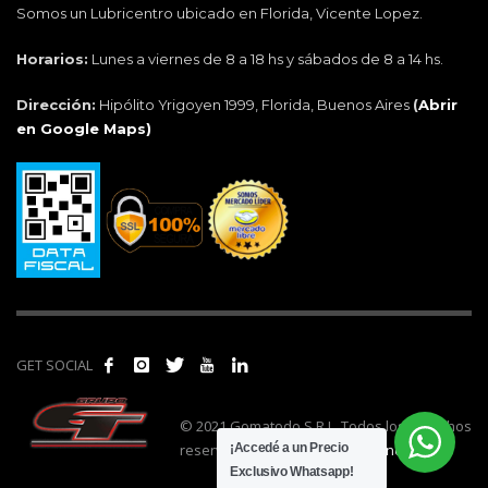
Somos un Lubricentro ubicado en Florida, Vicente Lopez.
Horarios:
Lunes a viernes de 8 a 18 hs y sábados de 8 a 14 hs.
Dirección:
Hipólito Yrigoyen 1999, Florida, Buenos Aires
(
Abrir
en Google Maps)
GET SOCIAL
© 2021 Gomatodo S.R.L. Todos los derechos
reservados. | Realizado por
cónclave
.
¡Accedé a un Precio
Exclusivo Whatsapp!