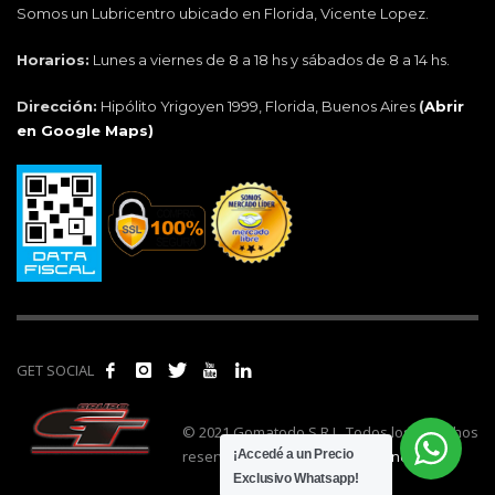
Somos un Lubricentro ubicado en Florida, Vicente Lopez.
Horarios:
Lunes a viernes de 8 a 18 hs y sábados de 8 a 14 hs.
Dirección:
Hipólito Yrigoyen 1999, Florida, Buenos Aires
(
Abrir
en Google Maps)
GET SOCIAL
© 2021 Gomatodo S.R.L. Todos los derechos
reservados. | Realizado por
cónclave
.
¡Accedé a un Precio
Exclusivo Whatsapp!