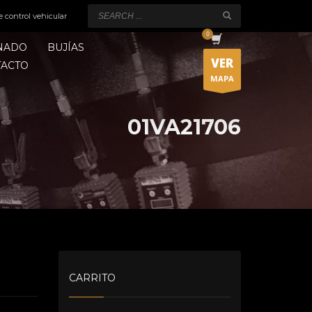
e control vehicular
ONADO
BUJÍAS
VER
TACTO
MAPA
01VA21706
CARRITO