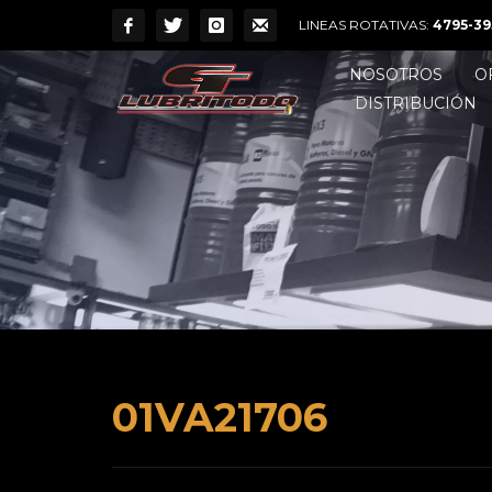
LINEAS ROTATIVAS:
4795-39
NOSOTROS
O
DISTRIBUCIÓN
01VA21706