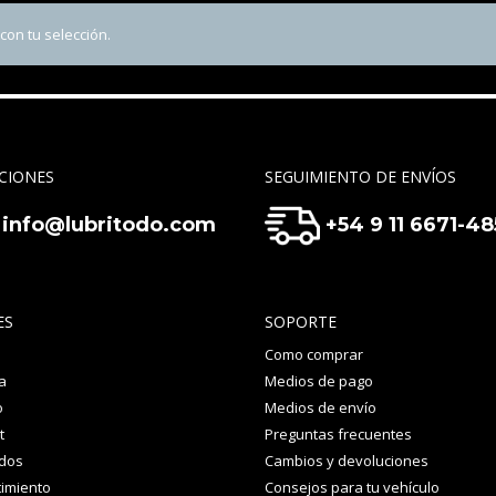
on tu selección.
CIONES
SEGUIMIENTO DE ENVÍOS
info@lubritodo.com
+54 9 11 6671-4
ES
SOPORTE
Como comprar
a
Medios de pago
o
Medios de envío
t
Preguntas frecuentes
idos
Cambios y devoluciones
imiento
Consejos para tu vehículo