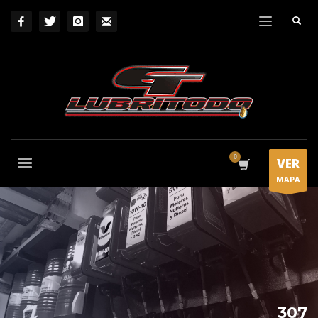
VER
MAPA
307