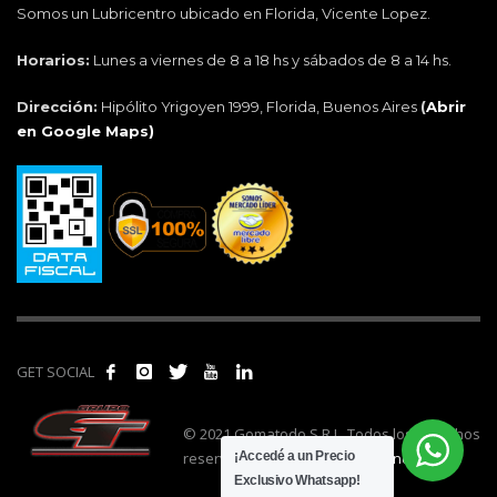
Somos un Lubricentro ubicado en Florida, Vicente Lopez.
Horarios:
Lunes a viernes de 8 a 18 hs y sábados de 8 a 14 hs.
Dirección:
Hipólito Yrigoyen 1999, Florida, Buenos Aires
(
Abrir
en Google Maps)
GET SOCIAL
© 2021 Gomatodo S.R.L. Todos los derechos
reservados. | Realizado por
cónclave
.
¡Accedé a un Precio
Exclusivo Whatsapp!