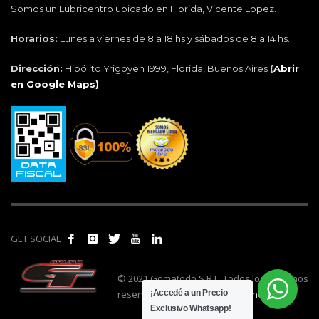
Somos un Lubricentro ubicado en Florida, Vicente Lopez.
Horarios:
Lunes a viernes de 8 a 18 hs y sábados de 8 a 14 hs.
Dirección:
Hipólito Yrigoyen 1999, Florida, Buenos Aires
(
Abrir
en Google Maps)
GET SOCIAL
© 2021 Gomatodo S.R.L. Todos los derechos
reservados. | Realizado por
cónclave
.
¡Accedé a un Precio
Exclusivo Whatsapp!