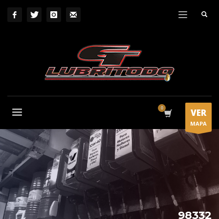
VER
MAPA
98332