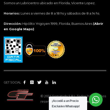
Somos un Lubricentro ubicado en Florida, Vicente Lopez.
Horarios:
Lunes a viernes de 8 a 18 hs y sábados de 8 a 14 hs.
Dirección:
Hipólito Yrigoyen 1999, Florida, Buenos Aires
(
Abrir
en Google Maps)
GET SOCIAL
© 2021 Gomatodo S.R.L. Todos los derechos
reservados. | Realizado por
cónclave
.
¡Accedé a un Precio
Exclusivo Whatsapp!