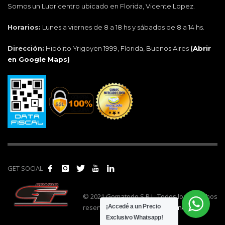
Somos un Lubricentro ubicado en Florida, Vicente Lopez.
Horarios:
Lunes a viernes de 8 a 18 hs y sábados de 8 a 14 hs.
Dirección:
Hipólito Yrigoyen 1999, Florida, Buenos Aires
(
Abrir
en Google Maps)
GET SOCIAL
© 2021 Gomatodo S.R.L. Todos los derechos
reservados. | Realizado por
cónclave
.
¡Accedé a un Precio
Exclusivo Whatsapp!