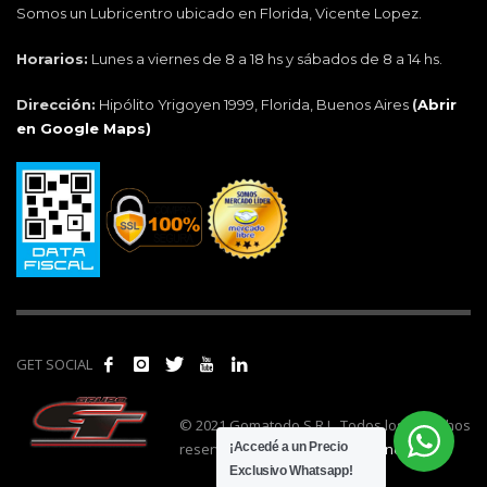
Somos un Lubricentro ubicado en Florida, Vicente Lopez.
Horarios:
Lunes a viernes de 8 a 18 hs y sábados de 8 a 14 hs.
Dirección:
Hipólito Yrigoyen 1999, Florida, Buenos Aires
(
Abrir
en Google Maps)
GET SOCIAL
© 2021 Gomatodo S.R.L. Todos los derechos
reservados. | Realizado por
cónclave
.
¡Accedé a un Precio
Exclusivo Whatsapp!