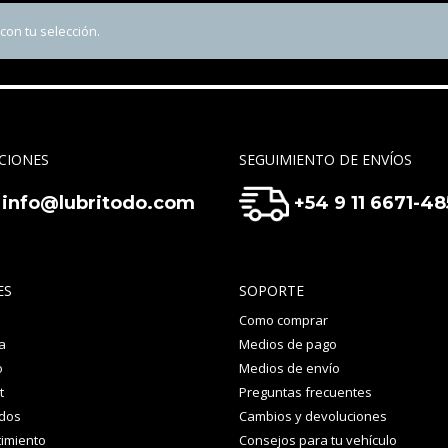
on tu selección.
CIONES
SEGUIMIENTO DE ENVÍOS
info@lubritodo.com
+54 9 11 6671-4
ES
SOPORTE
Como comprar
a
Medios de pago
o
Medios de envío
t
Preguntas frecuentes
idos
Cambios y devoluciones
imiento
Consejos para tu vehículo