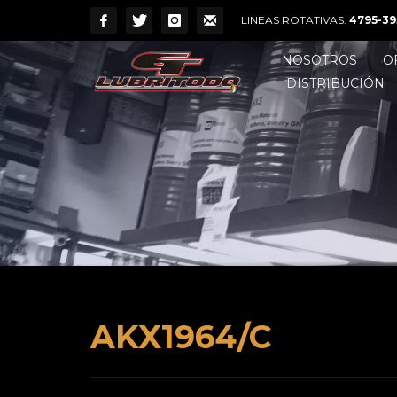
LINEAS ROTATIVAS:
4795-39
NOSOTROS
O
DISTRIBUCIÓN
AKX1964/C