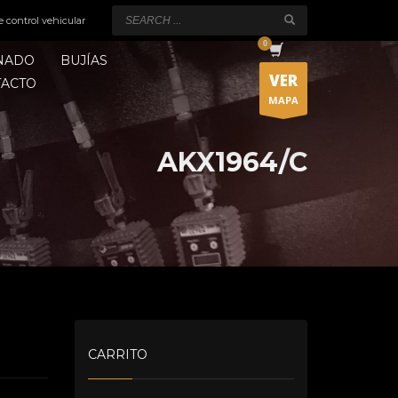
e control vehicular
ONADO
BUJÍAS
VER
TACTO
MAPA
AKX1964/C
CARRITO