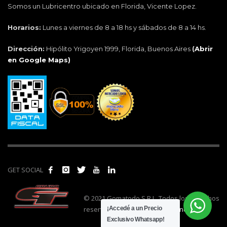
Somos un Lubricentro ubicado en Florida, Vicente Lopez.
Horarios:
Lunes a viernes de 8 a 18 hs y sábados de 8 a 14 hs.
Dirección:
Hipólito Yrigoyen 1999, Florida, Buenos Aires
(
Abrir
en Google Maps)
GET SOCIAL
© 2021 Gomatodo S.R.L. Todos los derechos
reservados. | Realizado por
cónclave
.
¡Accedé a un Precio
Exclusivo Whatsapp!