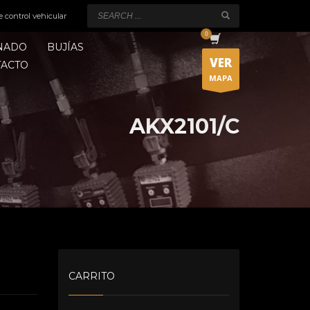
e control vehicular
ONADO
BUJÍAS
VER
TACTO
MAPA
AKX2101/C
CARRITO