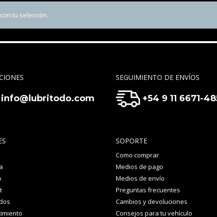
on tu selección.
CIONES
SEGUIMIENTO DE ENVÍOS
info@lubritodo.com
+54 9 11 6671-4
ES
SOPORTE
Como comprar
a
Medios de pago
o
Medios de envío
t
Preguntas frecuentes
idos
Cambios y devoluciones
imiento
Consejos para tu vehículo