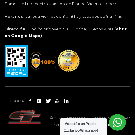
Somos un Lubricentro ubicado en Florida, Vicente Lopez.
Horarios:
Lunes a viernes de 8 a 18 hs y sábados de 8 a 14 hs.
Dirección:
Hipólito Yrigoyen 1999, Florida, Buenos Aires
(
Abrir
en Google Maps)
GET SOCIAL
© 2021 Gomatodo S.R.L. Todos los derechos
reservados. | Realizado por
cónclave
.
¡Accedé a un Precio
Exclusivo Whatsapp!