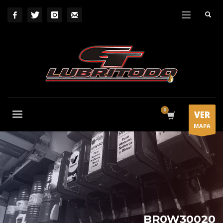
VER
MAPA
BR0W30020