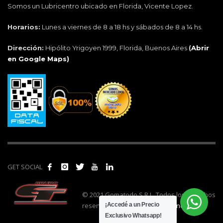
Somos un Lubricentro ubicado en Florida, Vicente Lopez.
Horarios:
Lunes a viernes de 8 a 18 hs y sábados de 8 a 14 hs.
Dirección:
Hipólito Yrigoyen 1999, Florida, Buenos Aires
(
Abrir
en Google Maps)
GET SOCIAL
© 2021 Gomatodo S.R.L. Todos los derechos
reservados. | Realizado por
cónclave
.
¡Accedé a un Precio
Exclusivo Whatsapp!