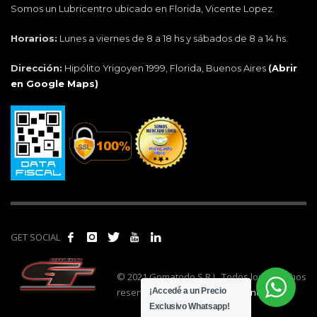
Somos un Lubricentro ubicado en Florida, Vicente Lopez.
Horarios:
Lunes a viernes de 8 a 18 hs y sábados de 8 a 14 hs.
Dirección:
Hipólito Yrigoyen 1999, Florida, Buenos Aires
(
Abrir
en Google Maps)
GET SOCIAL
© 2021 Gomatodo S.R.L. Todos los derechos
reservados. | Realizado por
cónclave
.
¡Accedé a un Precio
Exclusivo Whatsapp!