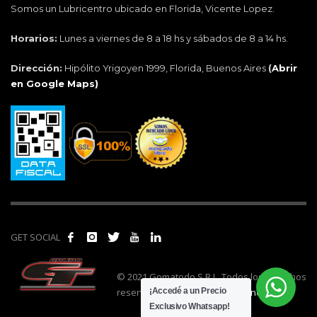
Somos un Lubricentro ubicado en Florida, Vicente Lopez.
Horarios:
Lunes a viernes de 8 a 18 hs y sábados de 8 a 14 hs.
Dirección:
Hipólito Yrigoyen 1999, Florida, Buenos Aires
(
Abrir
en Google Maps)
GET SOCIAL
© 2021 Gomatodo S.R.L. Todos los derechos
reservados. | Realizado por
cónclave
.
¡Accedé a un Precio
Exclusivo Whatsapp!