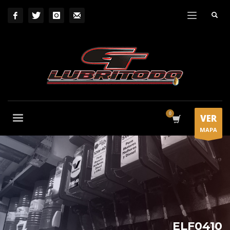
VER
MAPA
ELF0410