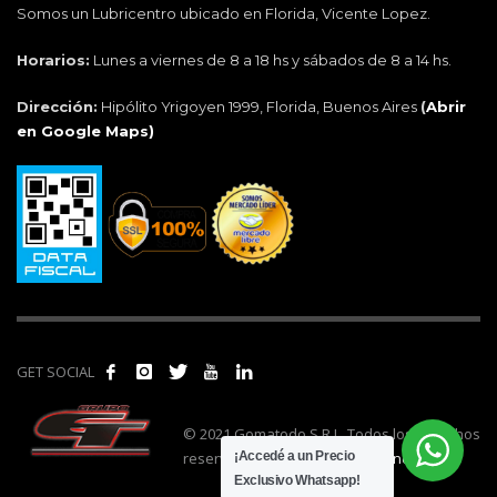
Somos un Lubricentro ubicado en Florida, Vicente Lopez.
Horarios:
Lunes a viernes de 8 a 18 hs y sábados de 8 a 14 hs.
Dirección:
Hipólito Yrigoyen 1999, Florida, Buenos Aires
(
Abrir
en Google Maps)
GET SOCIAL
© 2021 Gomatodo S.R.L. Todos los derechos
reservados. | Realizado por
cónclave
.
¡Accedé a un Precio
Exclusivo Whatsapp!