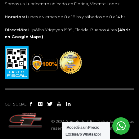
Somos un Lubricentro ubicado en Florida, Vicente Lopez.
Horarios:
Lunes a viernes de 8 a 18 hs y sábados de 8 a 14 hs.
Dirección:
Hipólito Yrigoyen 1999, Florida, Buenos Aires
(
Abrir
en Google Maps)
GET SOCIAL
© 2021 Gomatodo S.R.L. Todos los derechos
reservados. | Realizado por
cónclave
.
¡Accedé a un Precio
Exclusivo Whatsapp!