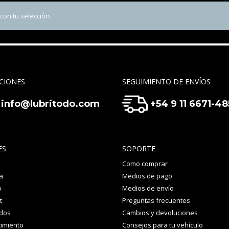
on tu selección.
CIONES
SEGUIMIENTO DE ENVÍOS
info@lubritodo.com
+54 9 11 6671-4
ES
SOPORTE
Como comprar
a
Medios de pago
o
Medios de envío
t
Preguntas frecuentes
idos
Cambios y devoluciones
imiento
Consejos para tu vehículo