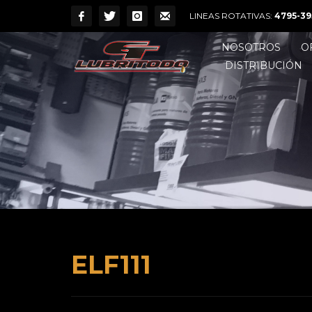
LINEAS ROTATIVAS:
4795-39
NOSOTROS
O
DISTRIBUCIÓN
ELF111