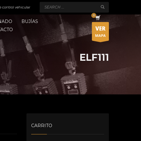
e control vehicular
ONADO
BUJÍAS
VER
TACTO
MAPA
ELF111
CARRITO