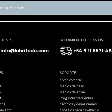
on tu selección.
CIONES
SEGUIMIENTO DE ENVÍOS
info@lubritodo.com
+54 9 11 6671-4
ES
SOPORTE
Como comprar
a
Medios de pago
o
Medios de envío
t
Preguntas frecuentes
idos
Cambios y devoluciones
imiento
Consejos para tu vehículo