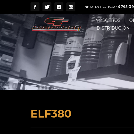
LINEAS ROTATIVAS:
4795-39
NOSOTROS
O
DISTRIBUCIÓN
ELF380