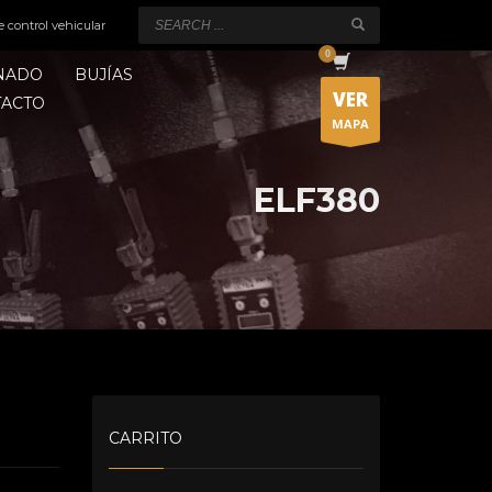
e control vehicular
ONADO
BUJÍAS
VER
TACTO
MAPA
ELF380
CARRITO