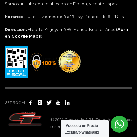
Somos un Lubricentro ubicado en Florida, Vicente Lopez.
Horarios:
Lunes a viernes de 8 a 18 hs y sábados de 8 a 14 hs.
Dirección:
Hipólito Yrigoyen 1999, Florida, Buenos Aires
(
Abrir
en Google Maps)
GET SOCIAL
© 2021 Gomatodo S.R.L. Todos los derechos
reservados. | Realizado por
cónclave
.
¡Accedé a un Precio
Exclusivo Whatsapp!