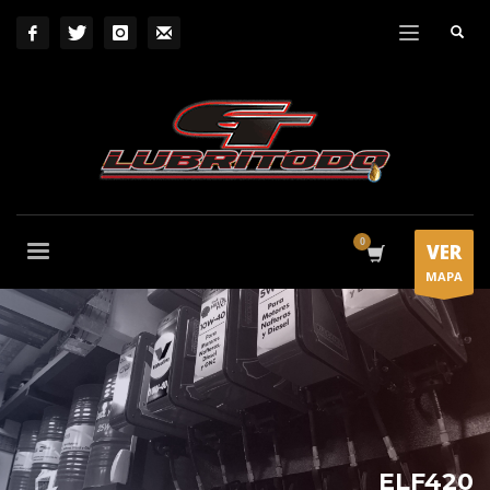
VER
MAPA
ELF420