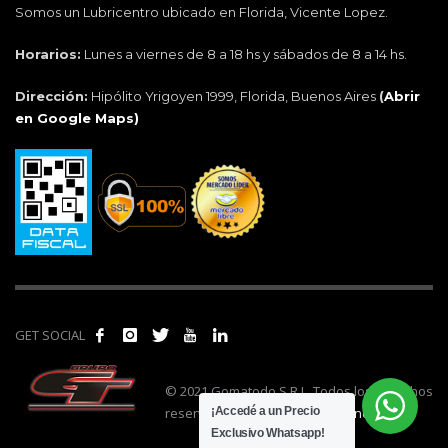
Somos un Lubricentro ubicado en Florida, Vicente Lopez.
Horarios:
Lunes a viernes de 8 a 18 hs y sábados de 8 a 14 hs.
Dirección:
Hipólito Yrigoyen 1999, Florida, Buenos Aires
(
Abrir
en Google Maps)
GET SOCIAL
© 2021 Gomatodo S.R.L. Todos los derechos
reservados. | Realizado por
cónclave
.
¡Accedé a un Precio
Exclusivo Whatsapp!