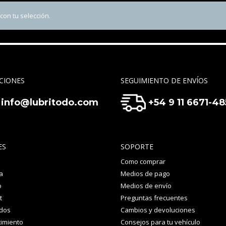
on tu selección.
CIONES
SEGUIMIENTO DE ENVÍOS
info@lubritodo.com
+54 9 11 6671-4
ES
SOPORTE
Como comprar
a
Medios de pago
o
Medios de envío
t
Preguntas frecuentes
idos
Cambios y devoluciones
imiento
Consejos para tu vehículo