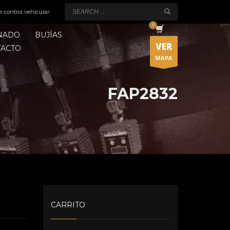
e control vehicular
ONADO
BUJÍAS
VER
TACTO
MAPA
FAP2832
CARRITO