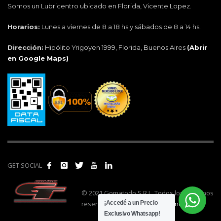
Somos un Lubricentro ubicado en Florida, Vicente Lopez.
Horarios:
Lunes a viernes de 8 a 18 hs y sábados de 8 a 14 hs.
Dirección:
Hipólito Yrigoyen 1999, Florida, Buenos Aires
(
Abrir
en Google Maps)
GET SOCIAL
© 2021 Gomatodo S.R.L. Todos los derechos
reservados. | Realizado por
cónclave
.
¡Accedé a un Precio
Exclusivo Whatsapp!