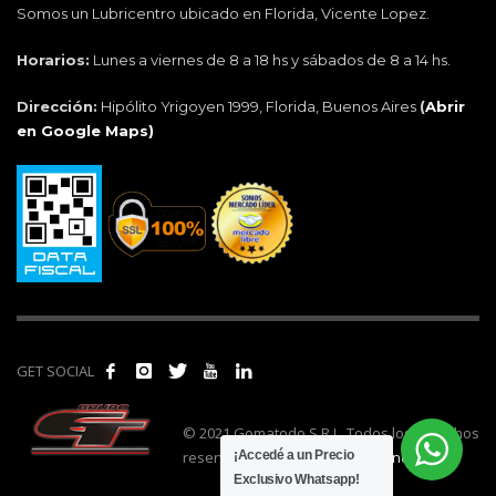
Somos un Lubricentro ubicado en Florida, Vicente Lopez.
Horarios:
Lunes a viernes de 8 a 18 hs y sábados de 8 a 14 hs.
Dirección:
Hipólito Yrigoyen 1999, Florida, Buenos Aires
(
Abrir
en Google Maps)
GET SOCIAL
© 2021 Gomatodo S.R.L. Todos los derechos
reservados. | Realizado por
cónclave
.
¡Accedé a un Precio
Exclusivo Whatsapp!