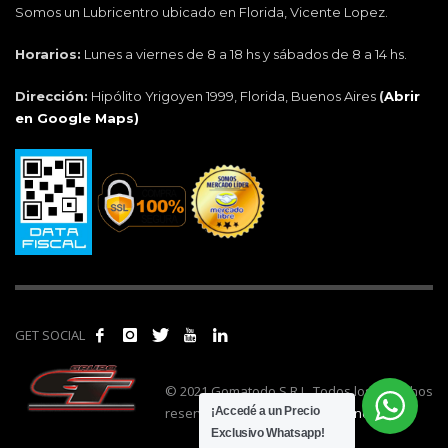
Somos un Lubricentro ubicado en Florida, Vicente Lopez.
Horarios:
Lunes a viernes de 8 a 18 hs y sábados de 8 a 14 hs.
Dirección:
Hipólito Yrigoyen 1999, Florida, Buenos Aires
(
Abrir
en Google Maps)
GET SOCIAL
© 2021 Gomatodo S.R.L. Todos los derechos
reservados. | Realizado por
cónclave
.
¡Accedé a un Precio
Exclusivo Whatsapp!