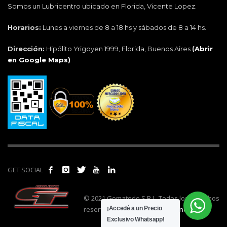
Somos un Lubricentro ubicado en Florida, Vicente Lopez.
Horarios:
Lunes a viernes de 8 a 18 hs y sábados de 8 a 14 hs.
Dirección:
Hipólito Yrigoyen 1999, Florida, Buenos Aires
(
Abrir
en Google Maps)
GET SOCIAL
© 2021 Gomatodo S.R.L. Todos los derechos
reservados. | Realizado por
cónclave
.
¡Accedé a un Precio
Exclusivo Whatsapp!