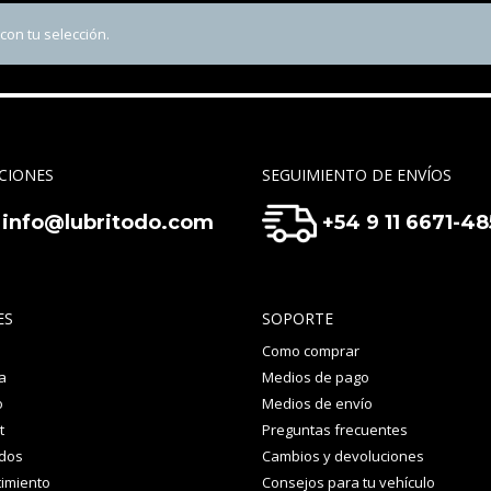
on tu selección.
CIONES
SEGUIMIENTO DE ENVÍOS
info@lubritodo.com
+54 9 11 6671-4
ES
SOPORTE
Como comprar
a
Medios de pago
o
Medios de envío
t
Preguntas frecuentes
idos
Cambios y devoluciones
imiento
Consejos para tu vehículo