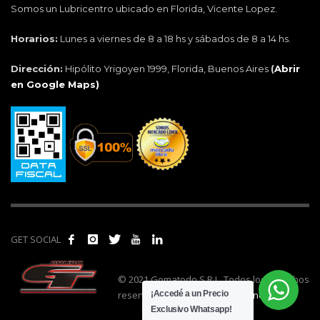
Somos un Lubricentro ubicado en Florida, Vicente Lopez.
Horarios:
Lunes a viernes de 8 a 18 hs y sábados de 8 a 14 hs.
Dirección:
Hipólito Yrigoyen 1999, Florida, Buenos Aires
(
Abrir
en Google Maps)
GET SOCIAL
© 2021 Gomatodo S.R.L. Todos los derechos
reservados. | Realizado por
cónclave
.
¡Accedé a un Precio
Exclusivo Whatsapp!