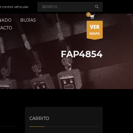
e control vehicular
ONADO
BUJÍAS
VER
TACTO
MAPA
FAP4854
CARRITO