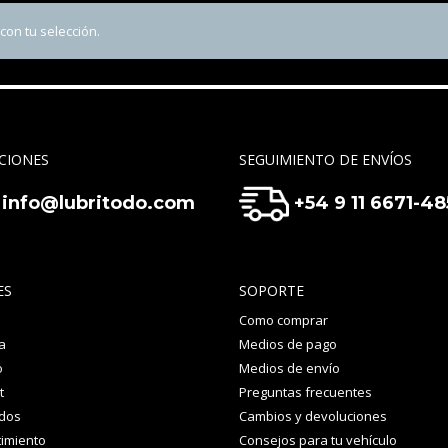
on tu selección.
CIONES
SEGUIMIENTO DE ENVÍOS
info@lubritodo.com
+54 9 11 6671-4
ES
SOPORTE
Como comprar
a
Medios de pago
o
Medios de envío
t
Preguntas frecuentes
idos
Cambios y devoluciones
imiento
Consejos para tu vehículo