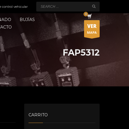
e control vehicular
ONADO
BUJÍAS
VER
TACTO
MAPA
FAP5312
CARRITO