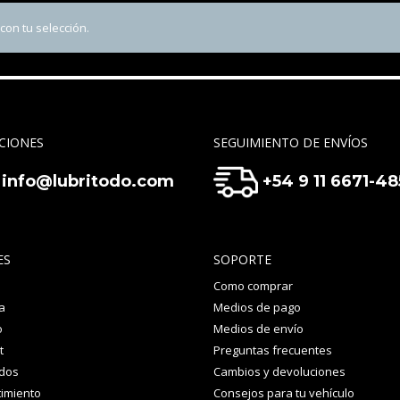
on tu selección.
CIONES
SEGUIMIENTO DE ENVÍOS
info@lubritodo.com
+54 9 11 6671-4
ES
SOPORTE
Como comprar
a
Medios de pago
o
Medios de envío
t
Preguntas frecuentes
idos
Cambios y devoluciones
imiento
Consejos para tu vehículo