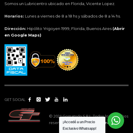
Somos un Lubricentro ubicado en Florida, Vicente Lopez.
Horarios:
Lunes a viernes de 8 a 18 hs y sábados de 8 a 14 hs.
Dirección:
Hipólito Yrigoyen 1999, Florida, Buenos Aires
(
Abrir
en Google Maps)
GET SOCIAL
© 2021 Gomatodo S.R.L. Todos los derechos
reservados. | Realizado por
cónclave
.
¡Accedé a un Precio
Exclusivo Whatsapp!