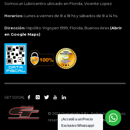
Somos un Lubricentro ubicado en Florida, Vicente Lopez.
Horarios:
Lunes a viernes de 8 a 18 hs y sábados de 8 a 14 hs.
Dirección:
Hipólito Yrigoyen 1999, Florida, Buenos Aires
(
Abrir
en Google Maps)
GET SOCIAL
© 2021 Gomatodo S.R.L. Todos los derechos
reservados. | Realizado por
cónclave
.
¡Accedé a un Precio
Exclusivo Whatsapp!